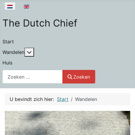
Selecteer de taal
The Dutch Chief
Start
Meer over: Wandelen
Wandelen
Huis
Search
Zoeken
U bevindt zich hier:
Start
Wandelen